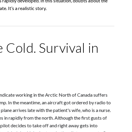
rapidly developed. In this situation, doubts about the
. It’s a realistic story.
 Cold. Survival in
ndicate working in the Arctic North of Canada suffers
amp. In the meantime, an aircraft got ordered by radio to
plane arrives late with the patient's wife, who is a nurse.
 in rapidly from the north. Although the first gusts of
ilot decides to take off and right away gets into