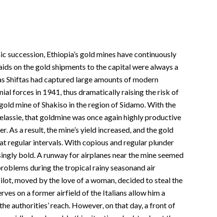
ic succession, Ethiopia’s gold mines have continuously
raids on the gold shipments to the capital were always a
s Shiftas had captured large amounts of modern
nial forces in 1941, thus dramatically raising the risk of
gold mine of Shakiso in the region of Sidamo. With the
elassie, that goldmine was once again highly productive
. As a result, the mine’s yield increased, and the gold
t regular intervals. With copious and regular plunder
asingly bold. A runway for airplanes near the mine seemed
problems during the tropical rainy seasonand air
lot, moved by the love of a woman, decided to steal the
erves on a former airfield of the Italians allow him a
the authorities’ reach. However, on that day, a front of