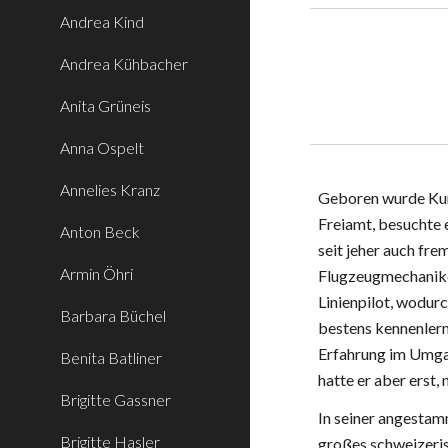
Andrea Kind
Andrea Kühbacher
Anita Grüneis
Anna Ospelt
Annelies Kranz
Geboren wurde Kurt
Freiamt, besuchte e
Anton Beck
seit jeher auch fre
Armin Öhri
Flugzeugmechaniker
Linienpilot, wodur
Barbara Büchel
bestens kennenlern
Erfahrung im Umgan
Benita Batliner
hatte er aber erst
Brigitte Gassner
In seiner angestam
Brigitte Hasler
großes schweizeri