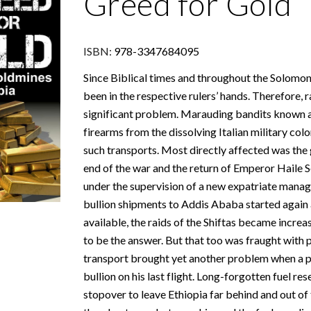
Greed for Gold
ISBN:
978-3347684095
Since Biblical times and throughout the Solomon
been in the respective rulers’ hands. Therefore, 
significant problem. Marauding bandits known a
firearms from the dissolving Italian military colo
such transports. Most directly affected was the 
end of the war and the return of Emperor Haile S
under the supervision of a new expatriate manager
bullion shipments to Addis Ababa started again a
available, the raids of the Shiftas became incre
to be the answer. But that too was fraught with 
transport brought yet another problem when a pi
bullion on his last flight. Long-forgotten fuel res
stopover to leave Ethiopia far behind and out of 