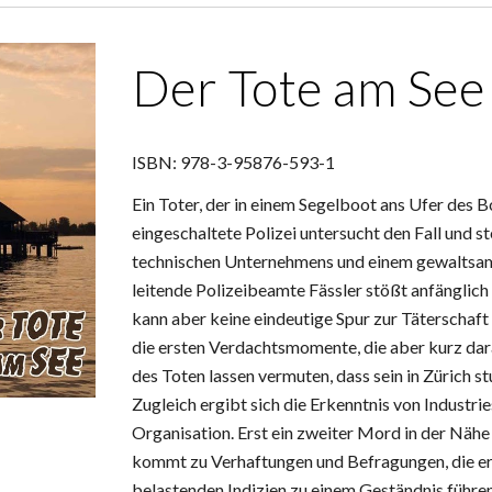
Der Tote am See
ISBN: 978-3-95876-593-1
Ein Toter, der in einem Segelboot ans Ufer des B
eingeschaltete Polizei untersucht den Fall und st
technischen Unternehmens und einem gewaltsame
leitende Polizeibeamte Fässler stößt anfänglich
kann aber keine eindeutige Spur zur Täterschaft
die ersten Verdachtsmomente, die aber kurz dara
des Toten lassen vermuten, dass sein in Zürich st
Zugleich ergibt sich die Erkenntnis von Industr
Organisation. Erst ein zweiter Mord in der Nähe 
kommt zu Verhaftungen und Befragungen, die ers
belastenden Indizien zu einem Geständnis führen