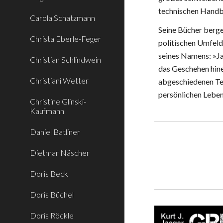
technischen Handbü
Carola Schatzmann
Seine Bücher berge
Christa Eberle-Feger
politischen Umfelde
seines Namens: »Jae
Christian Schlindwein
das Geschehen hinei
Christiani Wetter
abgeschiedenen Tei
persönlichen Leben
Christine Glinski-
Kaufmann
Daniel Batliner
Dietmar Näscher
Doris Beck
Doris Büchel
Doris Röckle