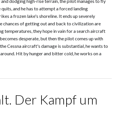
and dodging high-rise terrain, the pilot manages to fly
 quits, and he has to attempt a forced landing
rikes a frozen lake's shoreline. It ends up severely
 chances of getting out and back to civilization are
ng temperatures, they hope in vain for a search aircraft
n becomes desperate, but then the pilot comes up with
the Cessna aircraft's damage is substantial, he wants to
p around. Hit by hunger and bitter cold, he works on a
lt. Der Kampf um