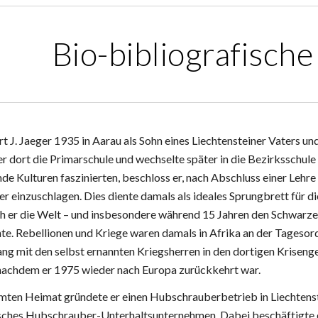
Bio-bibliografisch
 J. Jaeger 1935 in Aarau als Sohn eines Liechtensteiner Vaters un
r dort die Primarschule und wechselte später in die Bezirksschule
mde Kulturen faszinierten, beschloss er, nach Abschluss einer Lehr
 einzuschlagen. Dies diente damals als ideales Sprungbrett für die
ch er die Welt – und insbesondere während 15 Jahren den Schwarzen 
te. Rebellionen und Kriege waren damals in Afrika an der Tageso
g mit den selbst ernannten Kriegsherren in den dortigen Krisengeb
, nachdem er 1975 wieder nach Europa zurückkehrt war.
mten Heimat gründete er einen Hubschrauberbetrieb in Liechtenste
sches Hubschrauber-Unterhaltsunternehmen. Dabei beschäftigte e