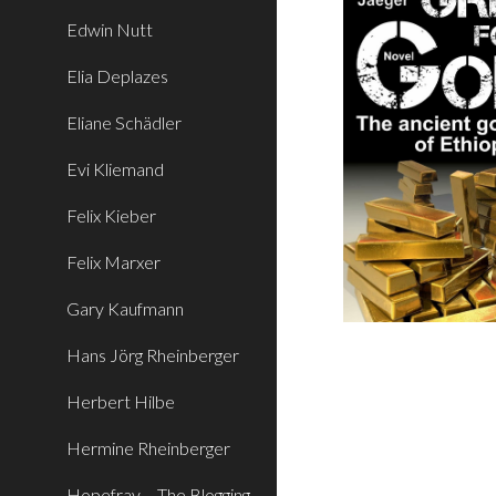
Edwin Nutt
Elia Deplazes
Eliane Schädler
Evi Kliemand
Felix Kieber
Felix Marxer
Gary Kaufmann
Hans Jörg Rheinberger
Herbert Hilbe
Hermine Rheinberger
Hopefray – The Blogging