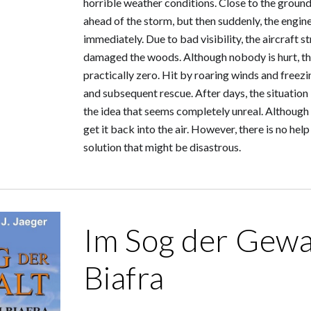
horrible weather conditions. Close to the ground 
ahead of the storm, but then suddenly, the engine
immediately. Due to bad visibility, the aircraft st
damaged the woods. Although nobody is hurt, the
practically zero. Hit by roaring winds and freezi
and subsequent rescue. After days, the situatio
the idea that seems completely unreal. Although 
get it back into the air. However, there is no hel
solution that might be disastrous.
Im Sog der Gewa
Biafra