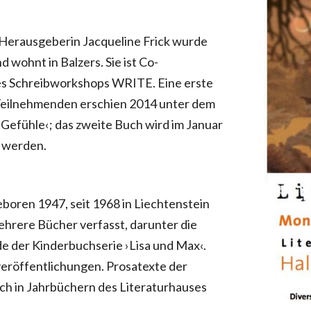
 Herausgeberin Jacqueline Frick wurde
 wohnt in Balzers. Sie ist Co-
es Schreibworkshops WRITE. Eine erste
Teilnehmenden erschien 2014 unter dem
r Gefühle‹; das zweite Buch wird im Januar
t werden.
eboren 1947, seit 1968 in Liechtenstein
ehrere Bücher verfasst, darunter die
e der Kinderbuchserie ›Lisa und Max‹.
röffentlichungen. Prosatexte der
ich in Jahrbüchern des Literaturhauses