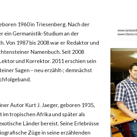
geboren 1960 in Triesenberg. Nach der
r ein Germanistik-Studium an der
ch. Von 1987 bis 2008 war er Redaktor und
chtensteiner Namenbuch. Seit 2008
Lektor und Korrektor. 2011 erschien sein
teiner Sagen – neu erzählt‹; demnächst
achfolgeband.
ner Autor Kurt J. Jaeger, geboren 1935,
t im tropischen Afrika und später als
 exotische Länder bereist. Seine Erlebnisse
biografische Züge in seine erzählenden