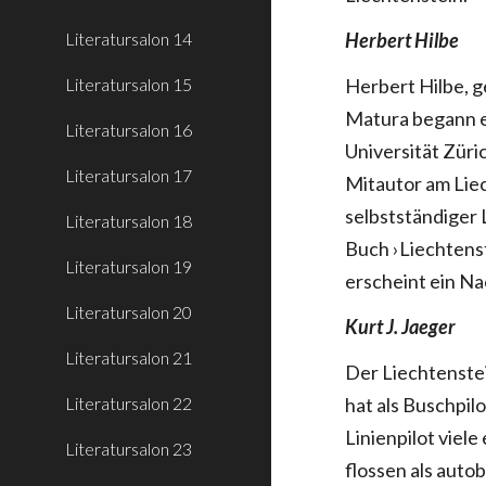
Literatursalon 14
Herbert Hilbe
Literatursalon 15
Herbert Hilbe, 
Matura begann e
Literatursalon 16
Universität Züri
Literatursalon 17
Mitautor am Lie
selbstständiger 
Literatursalon 18
Buch ›Liechtens
Literatursalon 19
erscheint ein N
Literatursalon 20
Kurt J. Jaeger
Literatursalon 21
Der Liechtenstei
Literatursalon 22
hat als Buschpilo
Linienpilot viele
Literatursalon 23
flossen als auto