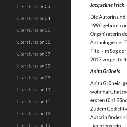
Jacqueline Frick
Literatursalon 03
Die Autorin und
Literatursalon 04
1996 geboren und
Literatursalon 05
Organisatorin d
Literatursalon 06
Anthologie der 
Titel ›Im Sog de
Literatursalon 07
2017 vorgestell
Literatursalon 08
Anita Grüneis
Literatursalon 09
Anita Grüneis, g
Literatursalon 10
wohnhaft, hat m
ersten fünf Bänd
Literatursalon 11
Zudem Gedichtve
Literatursalon 12
Autorin finden s
Literatursalon 13
Liechtenstein.