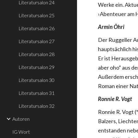
Literatursalon 24
Werke ein. Aktu
›Abenteuer am H
Literatursalon 25
Armin Öhri
Literatursalon 26
Der Ruggeller Au
Literatursalon 27
hauptsächlich h
Literatursalon 28
Er ist Herausgeb
Literatursalon 29
aber oho“ aus de
Außerdem erschi
Literatursalon 30
Roman einer Nat
Literatursalon 31
Ronnie R. Vogt
Literatursalon 32
Ronnie R. Vogt (
Autoren
Balzers, Liechte
entstanden nebe
IG Wort