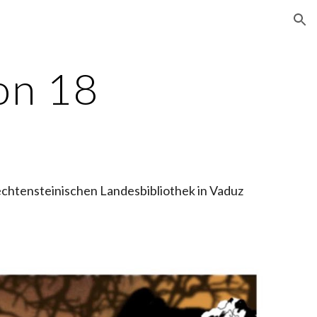
ion
on 18
hten­stei­ni­­schen Landesbibliothek in Vaduz