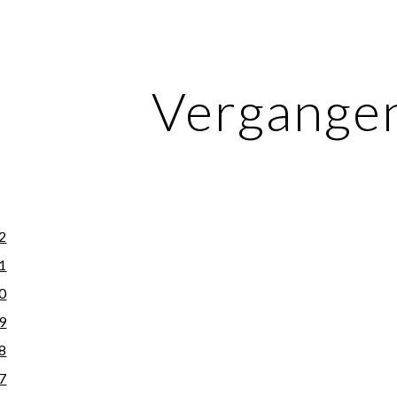
ip to main content
Skip to navigat
Vergange
32
31
30
29
28
27