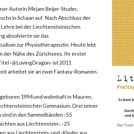
ner Autorin Mirjam Beijer-Studer,
uchs in Schaan auf. Nach Abschluss der
Lehre bei der Liechtensteinischen
g absolvierte sie das
udium zur Physiotherapeutin. Heute lebt
in der Nähe des Zürichsees. Ihr erster
itel ›@LovingDragon‹ ist 2011
eit arbeitet sie an zwei Fantasy-Romanen.
geboren 1994 und wohnhaft in Mauren,
iechtensteinischen Gymnasium. Drei seiner
 sind in den Sammelbänden ›55
chten aus Liechtenstein‹, ›25
en aus Liechtenstein‹ und ›Kinder aus