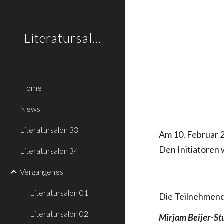
Sk
Literatursalon.li
Home
News
Literatursalon 33
Am 10. Februar 20
Den Initiatoren 
Literatursalon 34
Vergangenes
Literatursalon 01
Die Teilnehmende
Literatursalon 02
Mirjam Beijer-St