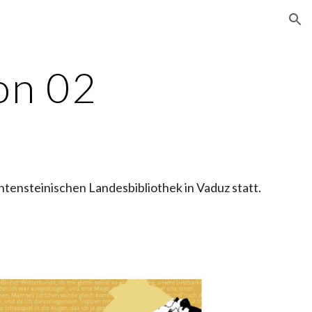
ion
on 02
en­stei­ni­­schen Landesbibliothek in Vaduz statt.