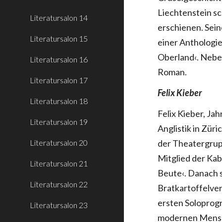
Liechtenstein s
Literatursalon 14
erschienen. Sein
Literatursalon 15
einer Anthologi
Oberland‹. Nebe
Literatursalon 16
Roman.
Literatursalon 17
Felix Kieber
Literatursalon 18
Felix Kieber, Ja
Literatursalon 19
Anglistik in Zür
Literatursalon 20
der Theatergrupp
Mitglied der Ka
Literatursalon 21
Beute‹. Danach 
Literatursalon 22
Bratkartoffelver
ersten Soloprog
Literatursalon 23
modernen Mensche