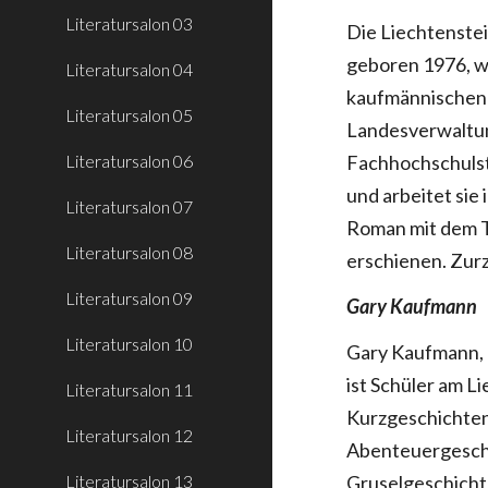
Literatursalon 03
Die Liechtenstei
geboren 1976, w
Literatursalon 04
kaufmännischen 
Literatursalon 05
Landesverwaltun
Literatursalon 06
Fachhochschulst
und arbeitet sie 
Literatursalon 07
Roman mit dem T
Literatursalon 08
erschienen. Zurz
Literatursalon 09
Gary Kaufmann
Literatursalon 10
Gary Kaufmann, 
ist Schüler am L
Literatursalon 11
Kurzgeschichten
Literatursalon 12
Abenteuergeschi
Literatursalon 13
Gruselgeschicht