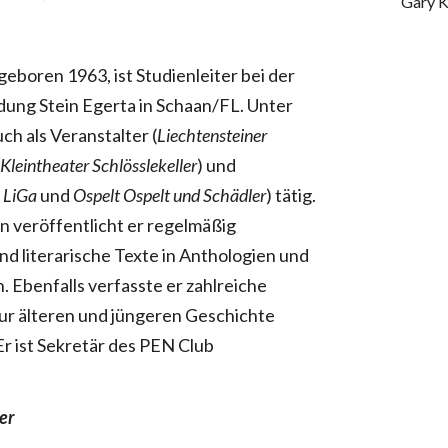
Gary K
geboren 1963, ist Studienleiter bei der
ung Stein Egerta in Schaan/FL. Unter
ch als Veranstalter (
Liechtensteiner
d
Kleintheater Schlösslekeller
) und
 LiGa
und
Ospelt Ospelt und Schädler
) tätig.
en veröffentlicht er regelmäßig
nd literarische Texte in Anthologien und
 Ebenfalls verfasste er zahlreiche
ur älteren und jüngeren Geschichte
Er ist Sekretär des PEN Club
er