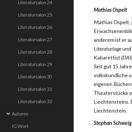
Literatursalon 24
Mathias Ospelt
Literatursalon 25
Mathias Ospelt, 
Literatursalon 26
Erwachsenenbild
Literatursalon 27
anderem ist er au
Literaturtage
un
Literatursalon 28
Kabarettist (
DAS
Literatursalon 29
Seit gut 15 Jahr
volkskundliche u
Literatursalon 30
eigenen Büchern.
Literatursalon 31
Theaterstücke z
Literatursalon 32
Liechtensteins. 
Liechtenstein.
Autoren
Stephan Schweig
IG Wort