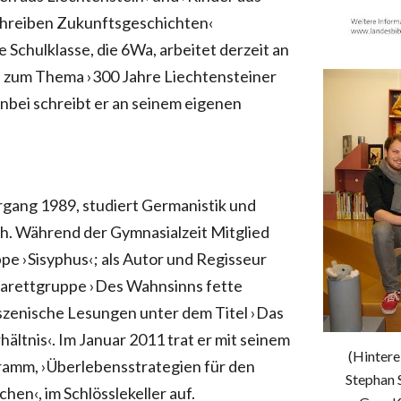
chreiben Zukunftsgeschichten‹
e Schulklasse, die 6Wa, arbeitet derzeit an
e zum Thema ›300 Jahre Liechtensteiner
nbei schreibt er an seinem eigenen
hrgang 1989, studiert Germanistik und
ich. Während der Gymnasialzeit Mitglied
e ›Sisyphus‹; als Autor und Regisseur
barettgruppe ›Des Wahnsinns fette
szenische Lesungen unter dem Titel ›Das
hältnis‹. Im Januar 2011 trat er mit seinem
(Hintere
ramm, ›Überlebensstrategien für den
Stephan S
n‹, im Schlösslekeller auf.