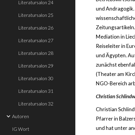
Literatursalon 24
und Andragogik. 
Literatursalon 25
wissenschaftlich
Zeitungsartikeln.
Literatursalon 26
Mediation in Liec
Literatursalon 27
Reiseleiter in E
Literatursalon 28
und Ägypten. Auf
zunächst ebenfal
Literatursalon 29
(Theater am Kirch
Literatursalon 30
NGO-Bereich arb
Literatursalon 31
Christian Schlind
Literatursalon 32
Christian Schlin
Autoren
Pfarrer in Balzers
und hat unter a
IG Wort