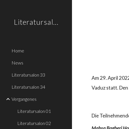
Sk
Literatursalon.li
Home
News
Literatursalon 33
Am 29. April 2022
Literatursalon 34
Vaduz statt. Den
Vergangenes
Literatursalon 01
Die Teilnehmend
Literatursalon 02
Mahsa Bagheri Ho