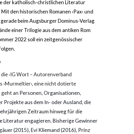
ie der katholisch-christlichen Literatur
 Mit den historischen Romanen ›Pax‹ und
 gerade beim Augsburger Dominus-Verlag
Bände einer Trilogie aus dem antiken Rom
ommer 2022 soll ein zeitgenössischer
folgen.
‹
t die ›IG Wort – Autorenverband
s ›Murmeltier‹, eine nicht dotierte
e geht an
Personen, Organisationen,
r Projekte aus dem In- oder Ausland, die
mehrjährigen Zeitraum hinweg für die
he Literatur engagieren. Bisherige Gewinner
gäuer (2015), Evi Kliemand (2016), Prinz