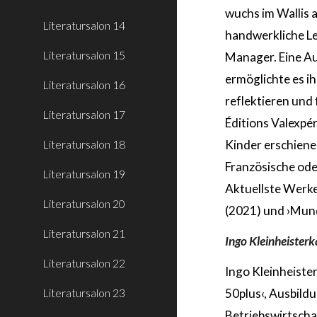
wuchs im Wallis a
Literatursalon 14
handwerkliche Leh
Literatursalon 15
Manager. Eine Au
ermöglichte es i
Literatursalon 16
reflektieren und 
Literatursalon 17
Éditions Valexpé
Literatursalon 18
Kinder erschiene
Französische ode
Literatursalon 19
Aktuellste Werke
Literatursalon 20
(2021) und ›Mund
Literatursalon 21
Ingo Kleinheister
Literatursalon 22
Ingo Kleinheiste
Literatursalon 23
50plus‹, Ausbild
Betriebswirtsch