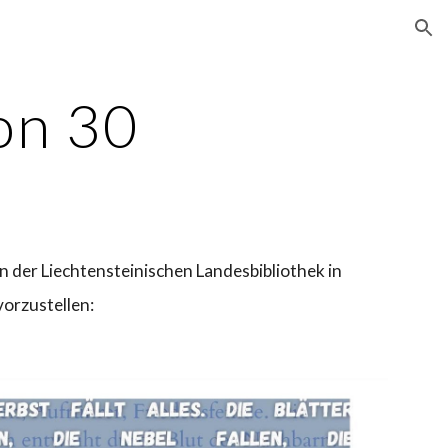
ion
lon
30
der Liechten­stei­ni­­schen Landesbibliothek in
vorzustellen: