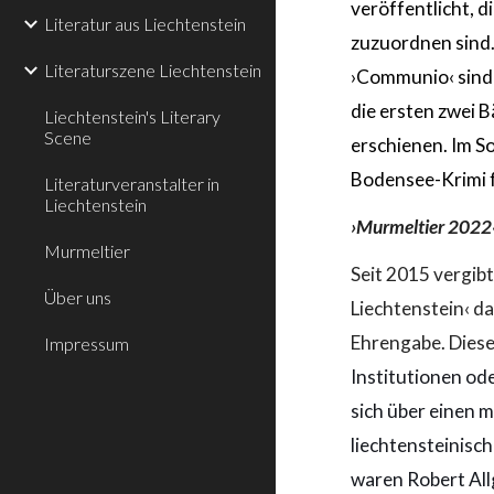
veröffentlicht, d
Literatur aus Liechtenstein
zuzuordnen sind.
Literaturszene Liechtenstein
›Communio‹ sind
die ersten zwei 
Liechtenstein's Literary
Scene
erschienen. Im S
Bodensee-Krimi 
Literaturveranstalter in
Liechtenstein
›Murmeltier 2022
Murmeltier
Seit 2015 vergib
Über uns
Liechtenstein‹ da
Ehrengabe. Dies
Impressum
Institutionen ode
sich über einen 
liechtensteinisc
waren Robert All