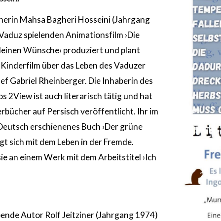
anerin Mahsa Bagheri Hosseini (Jahrgang
 Vaduz spielenden Animationsfilm ›Die
leinen Wünsche‹ produziert und plant
Kinderfilm über das Leben des Vaduzer
f Gabriel Rheinberger. Die Inhaberin des
 2View ist auch literarisch tätig und hat
erbücher auf Persisch veröffentlicht. Ihr im
 Deutsch erschienenes Buch ›Der grüne
gt sich mit dem Leben in der Fremde.
sie an einem Werk mit dem Arbeitstitel ›Ich
ebende Autor Rolf Jeitziner (Jahrgang 1974)