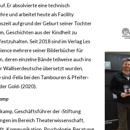
uf. Er absolvierte eine technisch
re und arbeitet heute als Facility
szeit aufgrund der Geburt seiner Tochter
hm, Geschichten aus der Kindheit zu
festzuhalten. Seit 2018 sind im Verlag Les
rience mehrere seiner Bilderbücher für
n, deren einzelne Bände teilweise auch ins
r Walliserdeutsche übersetzt wurden.
 sind ›Felix bei den Tambouren & Pfeifer‹
er Gold‹ (2020).
kamp
rkamp, Geschäftsführer der ›Stiftung
ungen im Bereich Theaterwissenschaft,
aft, Kommunikation, Psychologie, Beratung