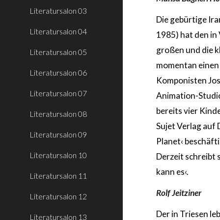
Literatursalon 03
Die gebürtige Ir
Literatursalon 04
1985) hat den in
großen und die k
Literatursalon 05
momentan einen 
Literatursalon 06
Komponisten Jose
Literatursalon 07
Animation-Studios
bereits vier Kind
Literatursalon 08
Sujet Verlag auf
Literatursalon 09
Planet‹ beschäfti
Literatursalon 10
Derzeit schreibt 
kann es‹.
Literatursalon 11
Rolf Jeitziner
Literatursalon 12
Der in Triesen l
Literatursalon 13