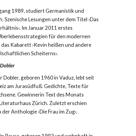
hrgang 1989, studiert Germanistik und
ch. Szenische Lesungen unter dem Titel ›Das
rhältnis‹. Im Januar 2011 erstes
berlebensstrategien für den modernen
 das Kabarett ›Kevin heißen und andere
lschaftlichen Scheiterns‹.
 Dobler
 Dobler, geboren 1960 in Vaduz, lebt seit
eiz am Jurasüdfuß. Gedichte, Texte für
chsene. Gewinnerin Text des Monats
iteraturhaus Zürich. Zuletzt erschien
in der Anthologie ›Die Frau im Zug‹.
in Pause, geboren 1993 und wohnhaft in