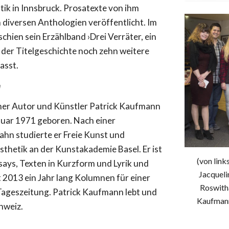
tik in Innsbruck. Prosatexte von ihm
n diversen Anthologien veröffentlicht. Im
chien sein Erzählband ›Drei Verräter, ein
n der Titelgeschichte noch zehn weitere
asst.
n
ner Autor und Künstler Patrick Kaufmann
uar 1971 geboren. Nach einer
ahn studierte er Freie Kunst und
sthetik an der Kunstakademie Basel. Er ist
(von link
says, Texten in Kurzform und Lyrik und
Jacqueli
t 2013 ein Jahr lang Kolumnen für einer
Roswith
Tageszeitung. Patrick Kaufmann lebt und
Kaufmann
chweiz.