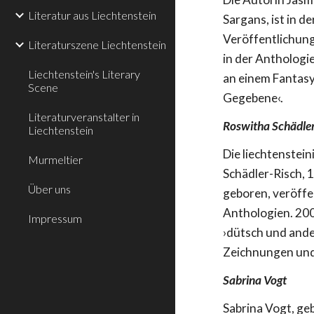
Literatur aus Liechtenstein
Sargans, ist in d
Veröffentlichung
Literaturszene Liechtenstein
in der Anthologie
Liechtenstein's Literary
an einem Fantasy
Scene
Gegebene‹.
Literaturveranstalter in
Roswitha Schädle
Liechtenstein
Die liechtenstei
Murmeltier
Schädler-Risch,
Über uns
geboren, veröffen
Anthologien. 200
Impressum
›dütsch und ande
Zeichnungen und
Sabrina Vogt
Sabrina Vogt, ge