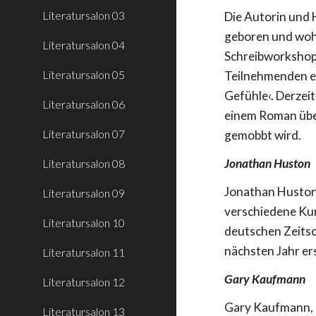
Literatursalon 03
Die Autorin und 
geboren und wohn
Literatursalon 04
Schreibworkshop
Literatursalon 05
Teilnehmenden er
Gefühle‹. Derzeit
Literatursalon 06
einem Roman übe
Literatursalon 07
gemobbt wird.
Jonathan Huston
Literatursalon 08
Jonathan Huston,
Literatursalon 09
verschiedene Kur
Literatursalon 10
deutschen Zeitsc
nächsten Jahr er
Literatursalon 11
Gary Kaufmann
Literatursalon 12
Gary Kaufmann, 
Literatursalon 13