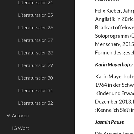
Literatursalon 24
Felix Kieber, Ja
Literatursalon 25
Anglistik in Züri
Bratkartoffelnve
Literatursalon 26
Soloprogramm ›Ü
Literatursalon 27
Menschen‹, 2015
Formen des gesel
Literatursalon 28
Karin Mayerhofer
Literatursalon 29
Karin Mayerhofer
Literatursalon 30
1964 in der Schw
Literatursalon 31
Kinder und Erwa
Dezember 2013, L
Literatursalon 32
›Kenne ich Sie?‹ 
Autoren
Jasmin Pause
IG Wort
Die Autorin Jasm