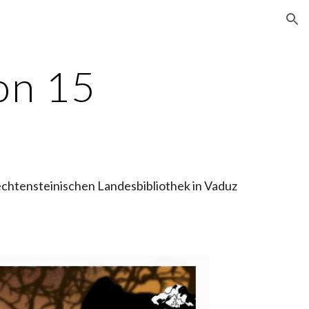
ion
on 15
hten­stei­ni­­schen Landesbibliothek in Vaduz