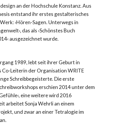
esign an der Hochschule Konstanz. Aus
esis entstand ihr erstes gestalterisches
s Werk: ›Hören-Sagen. Unterwegs in
agenwelt‹, das als ›Schönstes Buch
014‹ ausgezeichnet wurde.
rgang 1989, lebt seit ihrer Geburt in
ls Co-Leiterin der Organisation WRITE
unge Schreibbegeisterte. Die erste
Schreibworkshops erschien 2014 unter dem
 Gefühle‹, eine weitere wird 2016
eit arbeitet Sonja Wehrli an einem
jekt, und zwar an einer Tetralogie im
an.
Report abuse