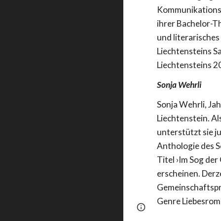
Kommunikationsd
ihrer Bachelor-Th
und literarische
Liechtensteins S
Liechtensteins 2
Sonja Wehrli
Sonja Wehrli, Jah
Liechtenstein. A
unterstützt sie j
Anthologie des 
Titel ›Im Sog der
erscheinen. Derz
Gemeinschaftspro
Genre Liebesrom
Page
Google Sites
updated