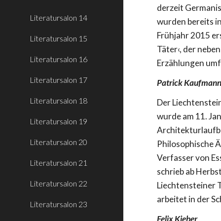
derzeit Germanis
Literatursalon 14
wurden bereits i
Frühjahr 2015 ers
Literatursalon 15
Täter‹, der nebe
Literatursalon 16
Erzählungen umf
Literatursalon 17
Patrick Kaufman
Literatursalon 18
Der Liechtenstei
wurde am 11. Jan
Literatursalon 19
Architekturlaufb
Literatursalon 20
Philosophische Ä
Verfasser von Es
Literatursalon 21
schrieb ab Herbs
Literatursalon 22
Liechtensteiner 
arbeitet in der S
Literatursalon 23
Felix Kieber